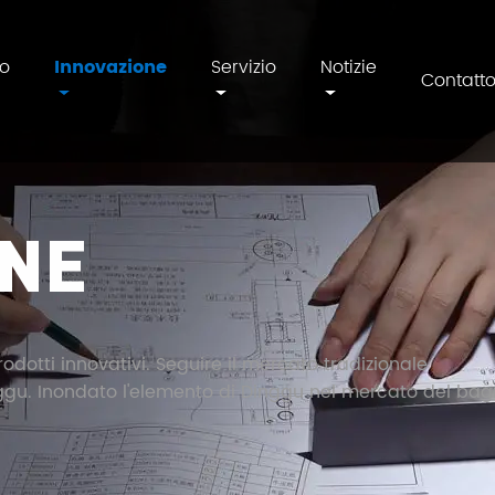
to
Innovazione
Servizio
Notizie
Contatt
ONE
odotti innovativi. Seguire il mercato tradizionale
ggu. Inondato l'elemento di Dinggu nel mercato del bag