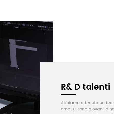
R& D talenti
Abbiamo ottenuto un team
amp; D, sono giovani, dina