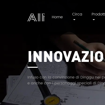
Circa
Prodot
Home
AIM
INNOVAZI
Infuso con la convinzione di Dinggu nei pr
e anche con i personaggi speciali di Din