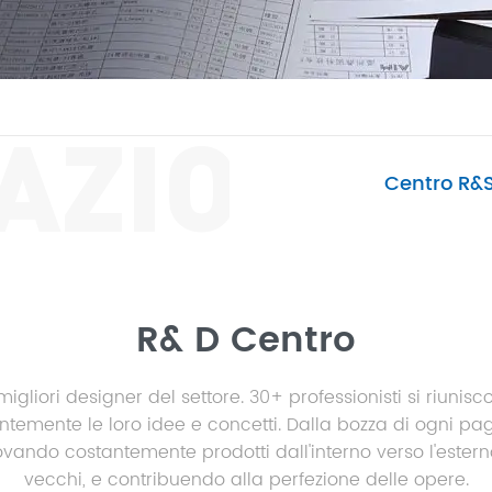
AZIONE
Centro R&
R& D Centro
igliori designer del settore. 30+ professionisti si riuni
temente le loro idee e concetti. Dalla bozza di ogni pa
ando costantemente prodotti dall'interno verso l'estern
vecchi, e contribuendo alla perfezione delle opere.