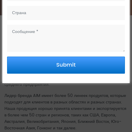
01
О НАС
Наши возможности
Submit
Wenzhou Dinggu Technology занимается исследованиями и
разработками и производством высококачественных
смесителей. Он имеет прекрасный характер национального
среднего предприятия.
Лидер бренда AIM имеет более 50 линеек продуктов, которые
подходят для клиентов в разных областях и разных странах.
Наша продукция хорошо принята клиентами и экспортируется
в более чем 50 стран и регионов, таких как США, Европа,
Австралия, Великобритания, Япония, Ближний Восток, Юго-
Восточная Азия, Гонконг и так далее.