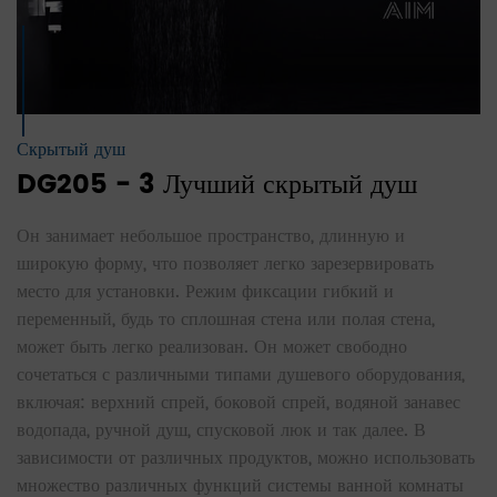
Скрытый душ
DG205 - 3 Лучший скрытый душ
Он занимает небольшое пространство, длинную и
широкую форму, что позволяет легко зарезервировать
место для установки. Режим фиксации гибкий и
переменный, будь то сплошная стена или полая стена,
может быть легко реализован. Он может свободно
сочетаться с различными типами душевого оборудования,
включая: верхний спрей, боковой спрей, водяной занавес
водопада, ручной душ, спусковой люк и так далее. В
зависимости от различных продуктов, можно использовать
множество различных функций системы ванной комнаты