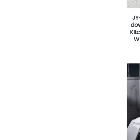
JY
dow
Kit
Wi