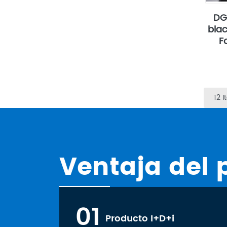
DG
blac
F
12 
Ventaja del 
01
Producto I+D+i