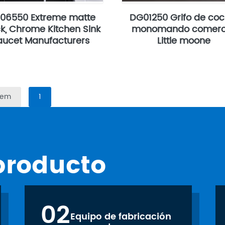
06550 Extreme matte
DG01250 Grifo de coc
k, Chrome Kitchen Sink
monomando comerc
aucet Manufacturers
Little moone
Item
1
producto
02
Equipo de fabricación