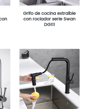
Grifo de cocina extraíble
 con
con rociador serie Swan
DG111