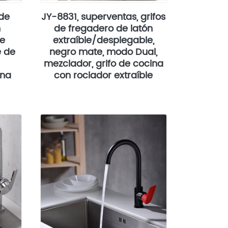
 de
JY-8831, superventas, grifos
n
de fregadero de latón
te
extraíble/desplegable,
e de
negro mate, modo Dual,
mezclador, grifo de cocina
ina
con rociador extraíble