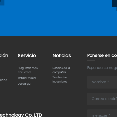
ción
Servicio
Noticias
Ponerse en co
Expanda su nego
Preguntas más
Noticias de la
frecuentes
compañía
Tendencias
Instalar videor
alidad
industriales
Descargar
echnology Co. LTD