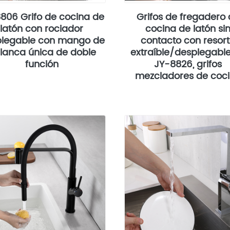
806 Grifo de cocina de
Grifos de fregadero
latón con rociador
cocina de latón si
legable con mango de
contacto con resor
lanca única de doble
extraíble/desplegabl
función
JY-8826, grifos
mezcladores de coc