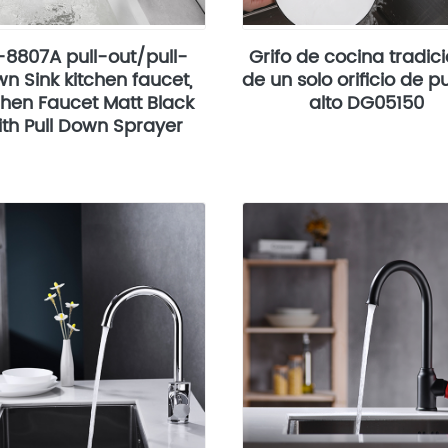
-8807A pull-out/pull-
Grifo de cocina tradic
n Sink kitchen faucet,
de un solo orificio de p
chen Faucet Matt Black
alto DG05150
th Pull Down Sprayer