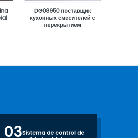
ina
DG08950 поставщик
ial
кухонных смесителей с
перекрытием
03
Sistema de control de