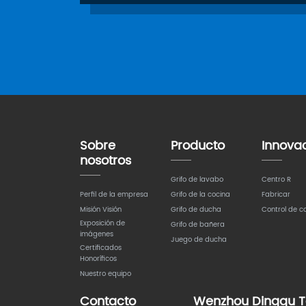
Sobre
Producto
Innova
nosotros
Grifo de lavabo
Centro R
Perfil de la empresa
Grifo de la cocina
Fabricar
Misión Visión
Grifo de ducha
Control de c
Exposición de
Grifo de bañera
imágenes
Juego de ducha
Certificados
Honoríficos
Nuestro equipo
Contacto
Wenzhou Dinggu T