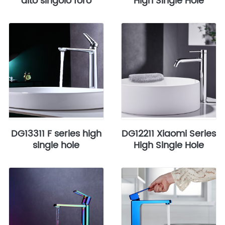
alto singolo foro
High Single Hole
DG13311 F series high
DG12211 Xiaomi Series
single hole
High Single Hole