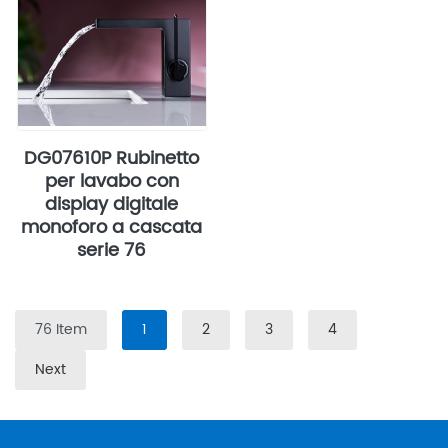
DG07610P Rubinetto
per lavabo con
display digitale
monoforo a cascata
serie 76
76 Item
1
2
3
4
Next