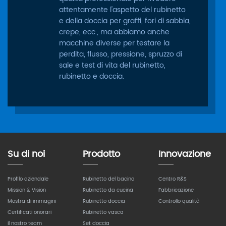
attentamente l'aspetto del rubinetto
e della doccia per graffi, fori di sabbia,
crepe, ecc., ma abbiamo anche
macchine diverse per testare la
perdita, flusso, pressione, spruzzo di
sale e test di vita del rubinetto,
rubinetto e doccia.
Su di noi
Prodotto
Innovazione
Profilo aziendale
Rubinetto del bacino
Centro R&S
Mission & Vision
Rubinetto da cucina
Fabbricazione
Mostra di immagini
Rubinetto doccia
Controllo qualità
Certificati onorari
Rubinetto vasca
Il nostro team
Set doccia