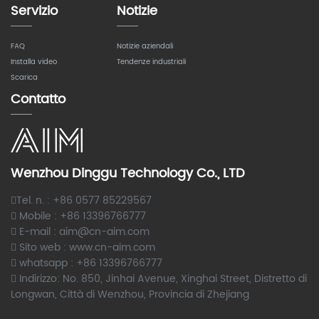
Servizio
Notizie
FAQ
Notizie aziendali
Installa video
Tendenze industriali
Scarica
Contatto
Wenzhou Dinggu Technology Co., LTD
Tel. n. : +86 0577 85229567
Mobile : +86 13396766777
E-mail : aim@cn-aim.com
Sito web : www.cn-aim.com
whatsapp : +86 13396766777
Indirizzo: No. 850, Jinhai Avenue, Xinghai Street, Distretto di
Longwan, Città di Wenzhou, Provincia di Zhejiang