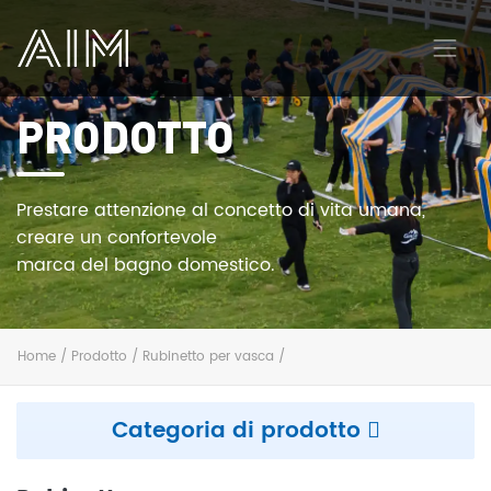
PRODOTTO
AIM
Prestare attenzione al concetto di vita umana,
creare un confortevole
marca del bagno domestico.
Home
/
Prodotto
/
Rubinetto per vasca
/
Categoria di prodotto