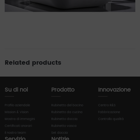
Related products
Su di noi
Prodotto
Innovazione
Profilo aziendale
Rubinetto del bacino
Centro R&S
Mission & Vision
Rubinetto da cucina
Fabbricazione
Mostra di immagini
Rubinetto doccia
Controllo qualità
Certificati onorari
Rubinetto vasca
Il nostro team
Set doccia
Servizio
Notizie