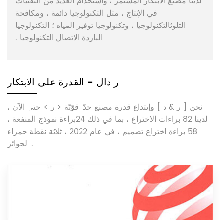
لدينا مصنع الابتكار المستمر ، واستخدام العديد من التقنيات
في الإنتاج ، مثل التكنولوجيا دائمة ، ومكافحة
التلوثالتكنولوجيا ، وتكنولوجيا توفير المياه ؛ التكنولوجيا
الباردة الاتصال التكنولوجيا .
ر دال - القدرة على الابتكار
نحن [ ر & د ] وإبتداع قدرة مصنع جدّا قوّيّة < ر > حتى الآن ،
لدينا 82 براءات الاختراع ، بما في ذلك 24براءة نموذج المنفعة ،
58 براءة اختراع تصميم ، في عام 2022 ، ثلاثة نقطة حمراء
الجوائز .