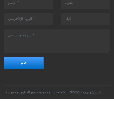
قدم
&نسخ; ونزهو dinggu التكنولوجيا المحدودة جميع الحقوق محفوظة .