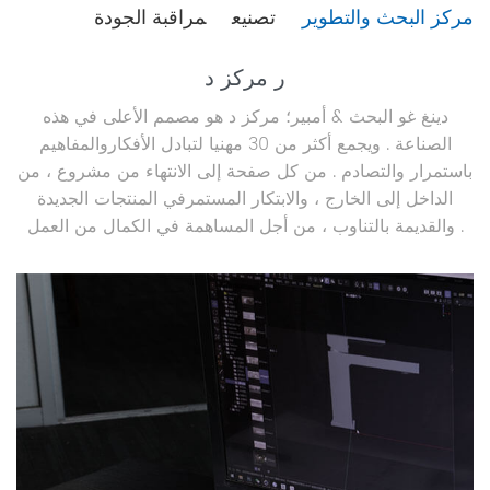
مركز البحث والتطوير
تصنيع
مراقبة الجودة
ر مركز د
دينغ غو البحث & أمبير؛ مركز د هو مصمم الأعلى في هذه
الصناعة . ويجمع أكثر من 30 مهنيا لتبادل الأفكاروالمفاهيم
باستمرار والتصادم . من كل صفحة إلى الانتهاء من مشروع ، من
الداخل إلى الخارج ، والابتكار المستمرفي المنتجات الجديدة
والقديمة بالتناوب ، من أجل المساهمة في الكمال من العمل .