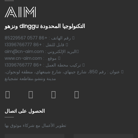
ونزهو dinggu التكنولوجيا المحدودة
رقم الهاتف : +86 0577 85229567
قابل للنقل : +86 13396766777
البريد الإلكتروني : aim@cn-aim.com
موقع . : www.cn-aim.com
تركيب محطة العمل : +86 13396766777
عنوان : رقم 850، شارع جينهاي، شارع شينغهاي، منطقة لونجوان،
مدينة ونتشو،مقاطعة تشجيانغ
الحصول على اتصال
تطوير الأعمال مع شركاء موثوق بها