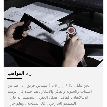
ر د المواهب
نحن نتلقّى 15 + [ ر & د ] مهندس فريق ; د ، هم من
الشباب والحيوية والفكر والابتكار . هم جيدة في الرسم
ثلاثيالأبعاد ، كفاف ، هيكل العفن ، التصميم الداخلي ،
التصميم الخارجي ، 3D النمذجة ، وهلم جرا .