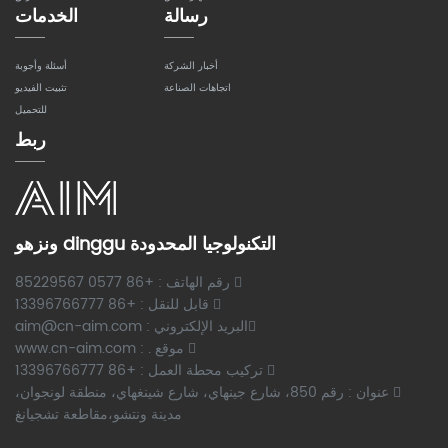
رسالة
الخدمات
أخبار الشركة
أسئلة وأجوبة
اتجاهات الصناعة
تثبيت الفيديو
للتحميل
ربط
ونزهو dinggu التكنولوجيا المحدودة
رقم الهاتف : +86 0577 85229567
قابل للنقل : +86 13396766777
البريد الإلكتروني : aim@cn-aim.com
موقع . : www.cn-aim.com
تركيب محطة العمل : +86 13396766777
عنوان : رقم 850، شارع جينهاي، شارع شينغهاي، منطقة لونجوان،
مدينة ونتشو،مقاطعة تشجيانغ