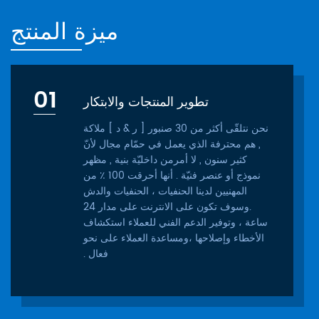
ميزة المنتج
01
تطوير المنتجات والابتكار
نحن نتلقّى أكثر من 30 صنبور [ ر & د ] ملاكة
, هم محترفة الذي يعمل في حمّام مجال لأنّ
كثير سنون , لا أمرمن داخليّة بنية , مظهر
نموذج أو عنصر فنيّة . أنها أحرقت 100 ٪ من
المهنيين لدينا الحنفيات ، الحنفيات والدش
.وسوف تكون على الانترنت على مدار 24
ساعة ، وتوفير الدعم الفني للعملاء استكشاف
الأخطاء وإصلاحها ،ومساعدة العملاء على نحو
فعال .