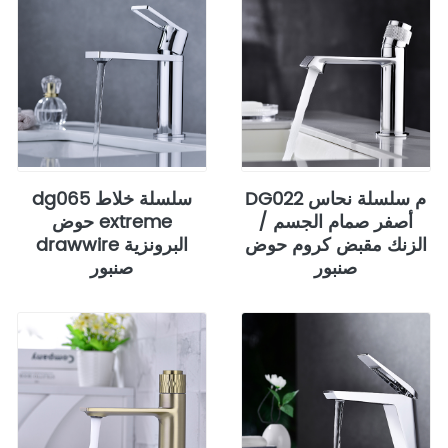
DG022 م سلسلة نحاس
dg065 سلسلة خلاط
أصفر صمام الجسم /
حوض extreme
الزنك مقبض كروم حوض
drawwire البرونزية
صنبور
صنبور