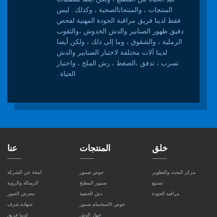
المنتجات ، والمنتجاتالصحية ، وكذلك . ليس
فقط لدينا فريق مراقبة الجودة المهنية لفحص
دقيق ظهور الصنابير والدش الخدوش ،والثقوب
الرملية ، والشقوق ، وما إلى ذلك ، ولكن أيضا
لدينا آلات مختلفة لاختبار الصنابير والدش
تسرب ، تدفق ،الضغط ، رش الملح ، واختبار
الحياة .
خلق
المنتجات
عنا
مركز البحث والتطوير
حوض صنبور
لمحة عن الشركة
تصنيع
صنبور المطبخ
الرسالة والرؤية
مراقبة الجودة
دش الحنفية
معرض الصور
حوض الاستحمام صنبور
شهادة شرف
جهاز الدش
لدينا فريق