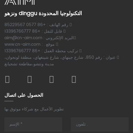
ونزهو dinggu التكنولوجيا المحدودة
رقم الهاتف : +86 0577 85229567
قابل للنقل : +86 13396766777
البريد الإلكتروني : aim@cn-aim.com
موقع . : www.cn-aim.com
تركيب محطة العمل : +86 13396766777
عنوان : رقم 850، شارع جينهاي، شارع شينغهاي، منطقة لونجوان،
مدينة ونتشو،مقاطعة تشجيانغ
الحصول على اتصال
تطوير الأعمال مع شركاء موثوق بها